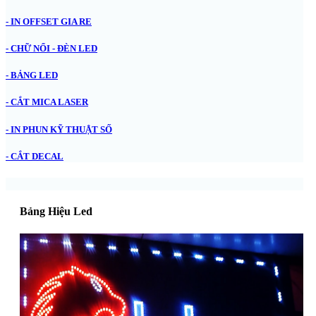
- IN OFFSET GIA RE
- CHỮ NỔI - ĐÈN LED
- BẢNG LED
- CẮT MICA LASER
- IN PHUN KỸ THUẬT SỐ
- CẮT DECAL
Bảng Hiệu Led