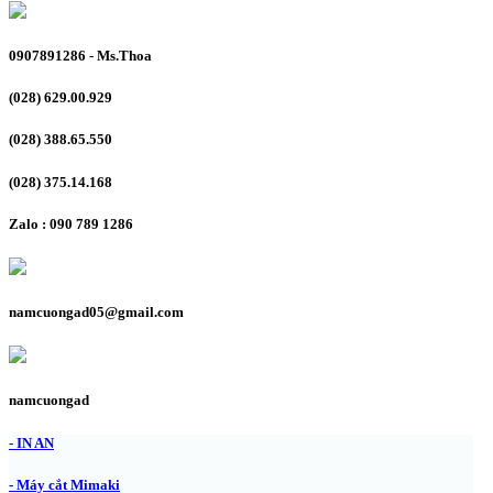
0907891286 - Ms.Thoa
(028) 629.00.929
(028) 388.65.550
(028) 375.14.168
Zalo : 090 789 1286
namcuongad05@gmail.com
namcuongad
- IN AN
- Máy cắt Mimaki