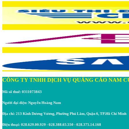
CÔNG TY TNHH DỊCH VỤ QUẢNG CÁO NAM C
Mã số thuế: 0311073843
Người đại diện: Nguyễn Hoàng Nam
Địa chỉ: 213 Kinh Dương Vương, Phường Phú Lâm, Quận 6, TP.Hồ Chí Minh
Điện thoại: 028.629.00.929 - 028.388.65.550 - 028.375.14.168