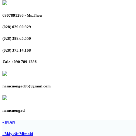
0907891286 - Ms.Thoa
(028) 629.00.929
(028) 388.65.550
(028) 375.14.168
Zalo : 090 789 1286
namcuongad05@gmail.com
namcuongad
- IN AN
- Máy cắt Mimaki