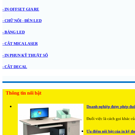
- IN OFFSET GIA RE
- CHỮ NỔI - ĐÈN LED
- BẢNG LED
- CẮT MICA LASER
- IN PHUN KỸ THUẬT SỐ
- CẮT DECAL
Thông tin nổi bật
Doanh nghiệp được phép đuổ
Đuổi việc là cách gọi khác 
Ưu điểm nổi bật của in kỹ th