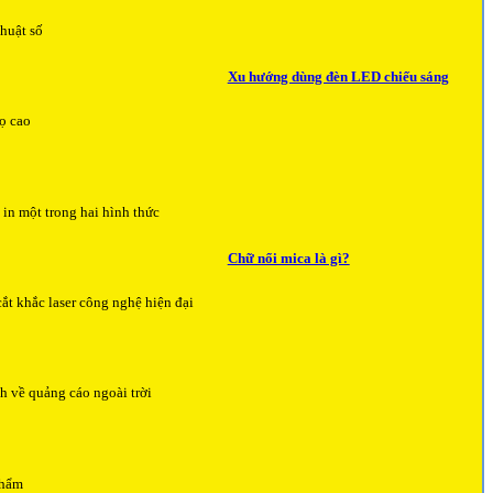
thuật số
Xu hướng dùng đèn LED chiếu sáng
ọ cao
 in một trong hai hình thức
Chữ nổi mica là gì?
ắt khắc laser công nghệ hiện đại
h về quảng cáo ngoài trời
phẩm