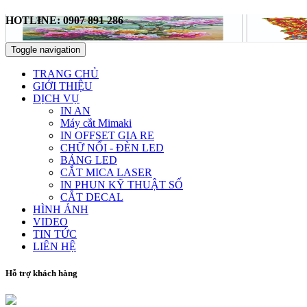
HOTLINE: 0907 891 286
Toggle navigation
TRANG CHỦ
GIỚI THIỆU
DỊCH VỤ
IN AN
Máy cắt Mimaki
IN OFFSET GIA RE
CHỮ NỔI - ĐÈN LED
BẢNG LED
CẮT MICA LASER
IN PHUN KỸ THUẬT SỐ
CẮT DECAL
HÌNH ẢNH
VIDEO
TIN TỨC
LIÊN HỆ
Hỗ trợ khách hàng