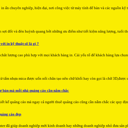
 in ấn chuyên nghiệp, hiện đại, nơi công việc từ máy tính để bàn và các nguồn kỹ 
 sợi đốt và đèn huỳnh quang bởi những ưu điểm như tiết kiệm năng lượng, tuổi th
 với in kỹ thuật số là gì ?
o chât lượng cao phù hợp với mọi khách hàng in. Cái yếu tố để khách hàng lựa chọn
 từ tấm nhựa mica được uốn nổi chân tạo nên chữ khối hay còn gọi là chữ 3D,được c
cơ bản mà mỗi nhà quảng cáo cần nắm chắc
iết kế quảng cáo mà ngay cả người thuê quảng cáo cũng cần nắm chắc các quy địn
quảng cáo đẹp
n poster đã giúp doanh nghiệp mới kinh doanh hay những doanh nghiệp nhỏ đưa sản 