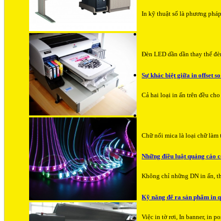
In kỹ thuật số là phương pháp
Đèn LED dần dần thay thế đèn
Sự khác biệt giữa in offset so
Cả hai loại in ấn trên đều ch
Chữ nổi mica là loại chữ làm
Những điều luật quảng cáo 
Không chỉ những DN in ấn, th
Kỹ năng để ra sản phẩm in 
Việc in tờ rơi, In banner, i